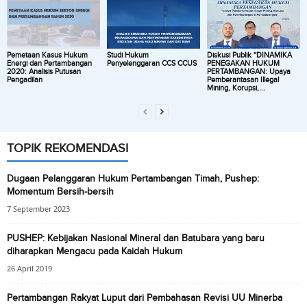
Pemetaan Kasus Hukum
Studi Hukum
Diskusi Publik “DINAMIKA
Energi dan Pertambangan
Penyelenggaran CCS CCUS
PENEGAKAN HUKUM
2020: Analisis Putusan
PERTAMBANGAN: Upaya
Pengadilan
Pemberantasan Illegal
Mining, Korupsi,...
TOPIK REKOMENDASI
Dugaan Pelanggaran Hukum Pertambangan Timah, Pushep:
Momentum Bersih-bersih
7 September 2023
PUSHEP: Kebijakan Nasional Mineral dan Batubara yang baru
diharapkan Mengacu pada Kaidah Hukum
26 April 2019
Pertambangan Rakyat Luput dari Pembahasan Revisi UU Minerba