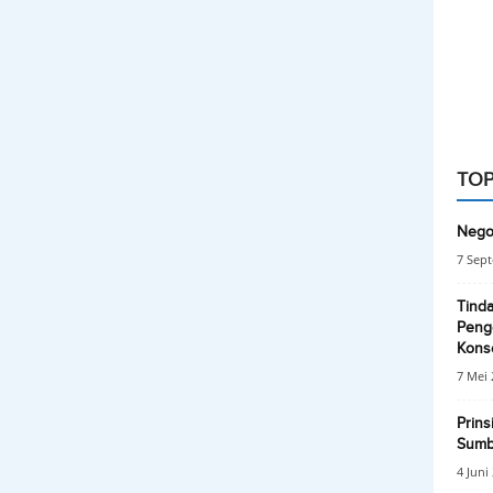
TOP
Negos
7 Sep
Tinda
Penge
Konse
7 Mei 
Prins
Sumb
4 Juni