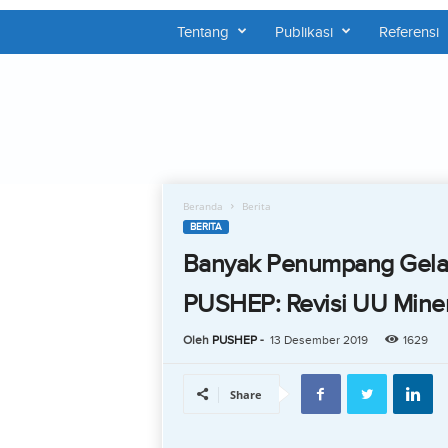
Tentang
Publikasi
Referensi
P
U
S
H
E
P
Beranda
Berita
BERITA
Banyak Penumpang Gelap
PUSHEP: Revisi UU Miner
Oleh
PUSHEP
-
13 Desember 2019
1629
Share