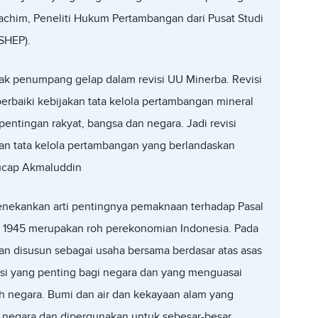
achim, Peneliti Hukum Pertambangan dari Pusat Studi
SHEP).
yak penumpang gelap dalam revisi UU Minerba. Revisi
rbaiki kebijakan tata kelola pertambangan mineral
ntingan rakyat, bangsa dan negara. Jadi revisi
n tata kelola pertambangan yang berlandaskan
 ucap Akmaluddin
enekankan arti pentingnya pemaknaan terhadap Pasal
 1945 merupakan roh perekonomian Indonesia. Pada
an disusun sebagai usaha bersama berdasar atas asas
i yang penting bagi negara dan yang menguasai
eh negara. Bumi dan air dan kekayaan alam yang
h negara dan dipergunakan untuk sebesar-besar