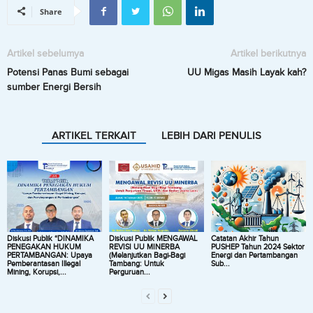
Share
Artikel sebelumya
Artikel berikutnya
Potensi Panas Bumi sebagai
UU Migas Masih Layak kah?
sumber Energi Bersih
ARTIKEL TERKAIT
LEBIH DARI PENULIS
Diskusi Publik “DINAMIKA
Diskusi Publik MENGAWAL
Catatan Akhir Tahun
PENEGAKAN HUKUM
REVISI UU MINERBA
PUSHEP Tahun 2024 Sektor
PERTAMBANGAN: Upaya
(Melanjutkan Bagi-Bagi
Energi dan Pertambangan
Pemberantasan Illegal
Tambang: Untuk
Sub...
Mining, Korupsi,...
Perguruan...