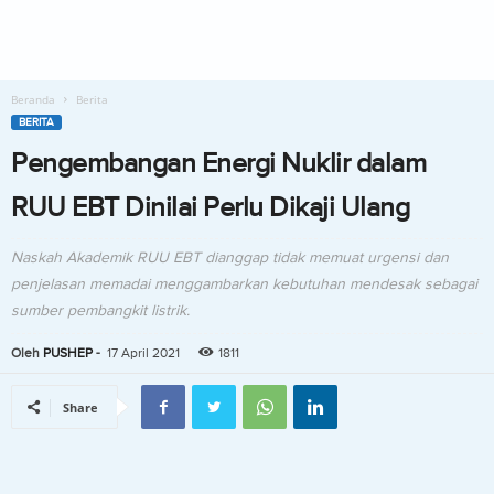
Beranda
Berita
BERITA
Pengembangan Energi Nuklir dalam
RUU EBT Dinilai Perlu Dikaji Ulang
Naskah Akademik RUU EBT dianggap tidak memuat urgensi dan
penjelasan memadai menggambarkan kebutuhan mendesak sebagai
sumber pembangkit listrik.
Oleh
PUSHEP
-
17 April 2021
1811
Share