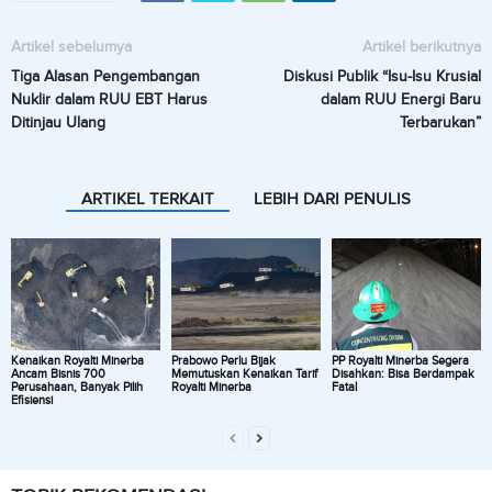
Artikel sebelumya
Artikel berikutnya
Tiga Alasan Pengembangan
Diskusi Publik “Isu-Isu Krusial
Nuklir dalam RUU EBT Harus
dalam RUU Energi Baru
Ditinjau Ulang
Terbarukan”
ARTIKEL TERKAIT
LEBIH DARI PENULIS
Kenaikan Royalti Minerba
Prabowo Perlu Bijak
PP Royalti Minerba Segera
Ancam Bisnis 700
Memutuskan Kenaikan Tarif
Disahkan: Bisa Berdampak
Perusahaan, Banyak Pilih
Royalti Minerba
Fatal
Efisiensi