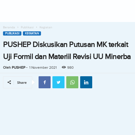
Beranda
Publikasi
Kegiatan
PUBLIKASI
KEGIATAN
PUSHEP Diskusikan Putusan MK terkait
Uji Formil dan Materiil Revisi UU Minerba
Oleh
PUSHEP
-
1 November 2021
980
Share