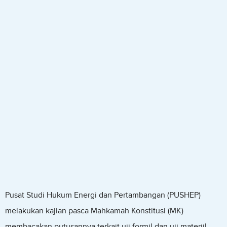
Pusat Studi Hukum Energi dan Pertambangan (PUSHEP)
melakukan kajian pasca Mahkamah Konstitusi (MK)
membacakan putusannya terkait uji formil dan uji materiil