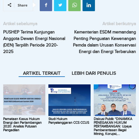
Share
Artikel sebelumya
Artikel berikutnya
PUSHEP Terima Kunjungan
Kementerian ESDM memandang
Anggota Dewan Energi Nasional
Penting Penguatan Kewenangan
(DEN) Terpilih Periode 2020-
Pemda dalam Urusan Konservasi
2025
Energi dan Energi Terbarukan
ARTIKEL TERKAIT
LEBIH DARI PENULIS
Pemetaan Kasus Hukum
Studi Hukum
Diskusi Publik “DINAMIKA
Energi dan Pertambangan
Penyelenggaran CCS CCUS
PENEGAKAN HUKUM
2020: Analisis Putusan
PERTAMBANGAN: Upaya
Pengadilan
Pemberantasan Illegal
Mining, Korupsi,...