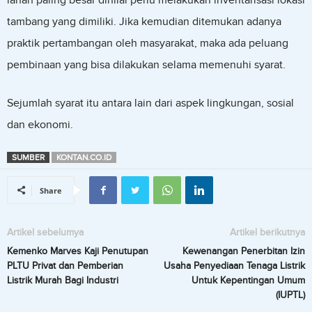
lahan paling besar dinilai perlu melakukan inventarisasi lokasi
tambang yang dimiliki. Jika kemudian ditemukan adanya
praktik pertambangan oleh masyarakat, maka ada peluang
pembinaan yang bisa dilakukan selama memenuhi syarat.
Sejumlah syarat itu antara lain dari aspek lingkungan, sosial
dan ekonomi.
SUMBER
KONTAN.CO.ID
Share
Artikel sebelumya
Artikel berikutnya
Kemenko Marves Kaji Penutupan
Kewenangan Penerbitan Izin
PLTU Privat dan Pemberian
Usaha Penyediaan Tenaga Listrik
Listrik Murah Bagi Industri
Untuk Kepentingan Umum
(IUPTL)