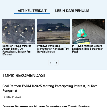
ARTIKEL TERKAIT
LEBIH DARI PENULIS
Kenaikan Royalti Minerba
Prabowo Perlu Bijak
PP Royalti Minerba Segera
Ancam Bisnis 700
Memutuskan Kenaikan Tarif
Disahkan: Bisa Berdampak
Perusahaan, Banyak Pilih
Royalti Minerba
Fatal
Efisiensi
TOPIK REKOMENDASI
Soal Permen ESDM 1/2025 tentang Participating Interest, Ini Kata
Pengamat
15 Januari 2025
Dugaan Pelanggaran Hukum Pertambangan Timah, Pushep: