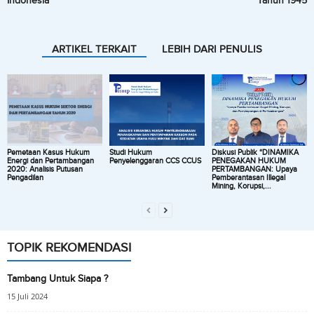
Indonesia
Tahun 1945
ARTIKEL TERKAIT
LEBIH DARI PENULIS
Pemetaan Kasus Hukum
Studi Hukum
Diskusi Publik “DINAMIKA
Energi dan Pertambangan
Penyelenggaran CCS CCUS
PENEGAKAN HUKUM
2020: Analisis Putusan
PERTAMBANGAN: Upaya
Pengadilan
Pemberantasan Illegal
Mining, Korupsi,...
TOPIK REKOMENDASI
Tambang Untuk Siapa ?
15 Juli 2024