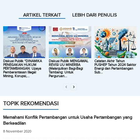
ARTIKEL TERKAIT
LEBIH DARI PENULIS
Diskusi Publik “DINAMIKA
Diskusi Publik MENGAWAL
Catatan Akhir Tahun
PENEGAKAN HUKUM
REVISI UU MINERBA
PUSHEP Tahun 2024 Sektor
PERTAMBANGAN: Upaya
(Melanjutkan Bagi-Bagi
Energi dan Pertambangan
Pemberantasan Illegal
Tambang: Untuk
Sub...
Mining, Korupsi,...
Perguruan...
TOPIK REKOMENDASI
Memahami Konflik Pertambangan untuk Usaha Pertambangan yang
Berkeadilan
8 November 2020