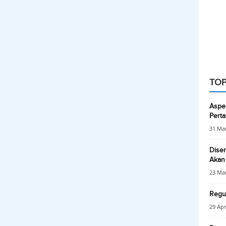
TOP
Aspe
Pert
31 Mar
Diser
Akan 
23 Mar
Regul
29 Apr