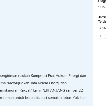
Diagr
19 Mei
Jamin
Terd
12 Agu
engiriman naskah Kompetisi Esai Hukum Energi dan
ma “Mewujudkan Tata Kelola Energi dan
Kemakmuran Rakyat” kami PERPANJANG sampai 22
-teman untuk berpartisipasi semakin lebar. Yuk kami