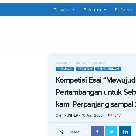
Tentang
Publikasi
Referensi
P
U
S
H
E
P
Beranda
Publikasi
Kegiatan
PUBLIKASI
KEGIATAN
PENGUMUMAN
Kompetisi Esai “Mewujudk
Pertambangan untuk Seb
kami Perpanjang sampai 
Oleh
PUSHEP
-
10 Juni 2020
1847
Share