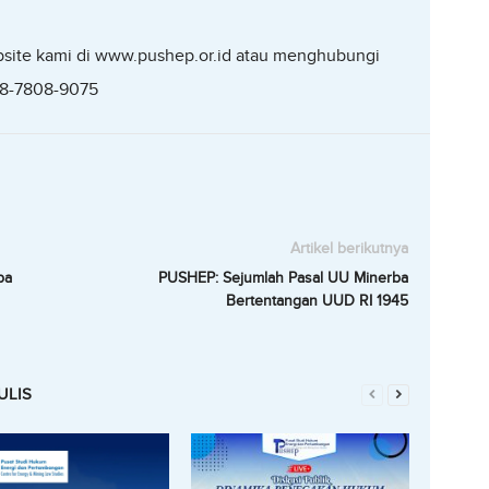
website kami di www.pushep.or.id atau menghubungi
78-7808-9075
Artikel berikutnya
ba
PUSHEP: Sejumlah Pasal UU Minerba
Bertentangan UUD RI 1945
ULIS