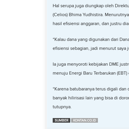
Hal serupa juga diungkap oleh Direkt
(Celios) Bhima Yudhistira. Menurutnya
hasil efisiensi anggaran, dan justru d
“Kalau dana yang digunakan dari Dana
efisiensi sebagian, jadi menurut saya
Ia juga menyoroti kebijakan DME just
menuju Energi Baru Terbarukan (EBT)
“Karena batubaranya terus digali dan 
banyak hilirisasi lain yang bisa di dor
tutupnya.
SUMBER
KONTAN.CO.ID