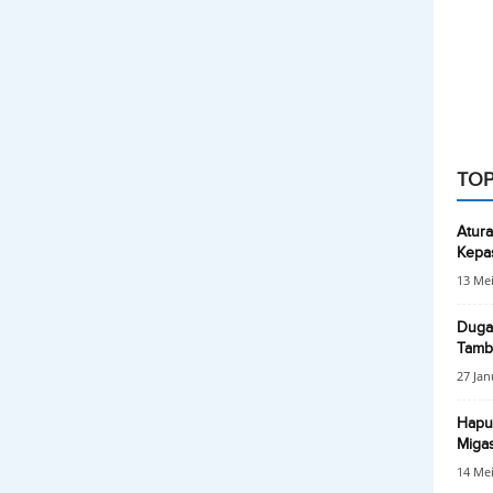
TOP
Atura
Kepas
13 Mei
Dugaa
Tamba
27 Jan
Hapus
Miga
14 Mei