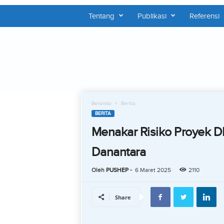
Tentang
Publikasi
Referensi
P
U
S
H
E
P
Beranda
Berita
BERITA
Menakar Risiko Proyek DM
Danantara
Oleh
PUSHEP
-
6 Maret 2025
2110
Share