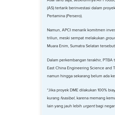
Asal tahu saja, sebelumnya Air Produc
(AS) tertarik berinvestasi dalam pro
Pertamina (Persero).
Namun, APCI menarik komitmen investa
triliun, meski sempat melakukan
grou
Muara Enim, Sumatra Selatan tersebut
Dalam perkembangan terakhir, PTBA t
East China Engineering Science and T
namun hingga sekarang belum ada kes
“Jika proyek DME dilakukan 100% biay
kurang
feasibel
, karena memang kema
lain yang jauh lebih
urgent
bagi negar