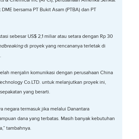
ts & Chemical Inc (APCI), perusahaan Amerika Serikat
yek DME bersama PT Bukit Asam (PTBA) dan PT
si sebesar US$ 2,1 miliar atau setara dengan Rp 30
ndbreaking
di proyek yang rencananya terletak di
.
elah menjalin komunikasi dengan perusahaan China
echnology Co.LTD. untuk melanjutkan proyek ini,
epakatan yang berarti.
a negara termasuk jika melalui Danantara
mpuan dana yang terbatas. Masih banyak kebutuhan
a,” tambahnya.