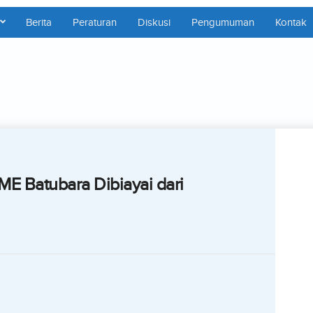
Berita
Peraturan
Diskusi
Pengumuman
Kontak
E Batubara Dibiayai dari