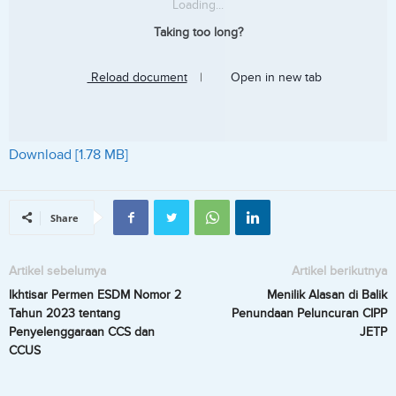
Loading...
Taking too long?
Reload document
|
Open in new tab
Download [1.78 MB]
Share
Artikel sebelumya
Artikel berikutnya
Ikhtisar Permen ESDM Nomor 2
Menilik Alasan di Balik
Tahun 2023 tentang
Penundaan Peluncuran CIPP
Penyelenggaraan CCS dan
JETP
CCUS