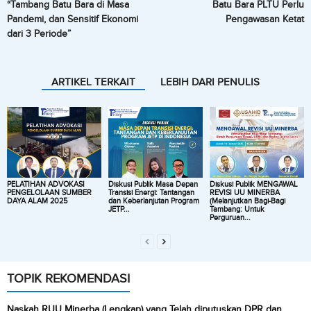
“Tambang Batu Bara di Masa
Batu Bara PLTU Perlu
Pandemi, dan Sensitif Ekonomi
Pengawasan Ketat
dari 3 Periode”
ARTIKEL TERKAIT
LEBIH DARI PENULIS
PELATIHAN ADVOKASI
Diskusi Publik Masa Depan
Diskusi Publik MENGAWAL
PENGELOLAAN SUMBER
Transisi Energi: Tantangan
REVISI UU MINERBA
DAYA ALAM 2025
dan Keberlanjutan Program
(Melanjutkan Bagi-Bagi
JETP...
Tambang: Untuk
Perguruan...
TOPIK REKOMENDASI
Naskah RUU Minerba (Lengkap) yang Telah diputuskan DPR dan