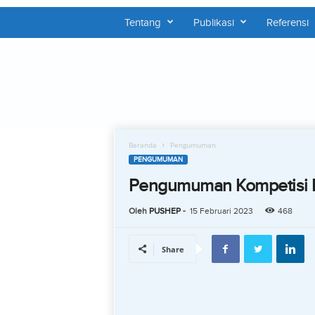
Tentang
Publikasi
Referensi
P
U
S
H
E
P
Beranda
Pengumuman
PENGUMUMAN
Pengumuman Kompetisi 
Oleh
PUSHEP
-
15 Februari 2023
468
Share