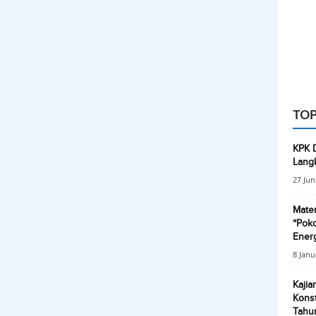
TOP
KPK D
Lang
27 Jun
Mater
“Poko
Energ
8 Janu
Kaji
Kons
Tahun