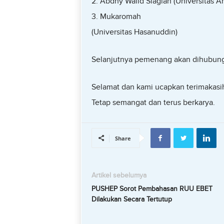
2. Abdhy Walid Siagian (Universitas A
3. Mukaromah
(Universitas Hasanuddin)
Selanjutnya pemenang akan dihubungi
Selamat dan kami ucapkan terimakasih 
Tetap semangat dan terus berkarya.
Share
Artikel sebelumya
PUSHEP Sorot Pembahasan RUU EBET
Dilakukan Secara Tertutup