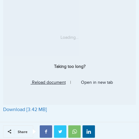
Loading...
Taking too long?
Reload document
|
Open in new tab
Download [3.42 MB]
Share