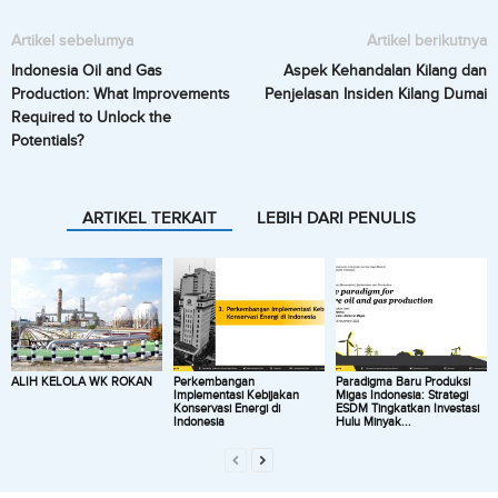
Artikel sebelumya
Artikel berikutnya
Indonesia Oil and Gas
Aspek Kehandalan Kilang dan
Production: What Improvements
Penjelasan Insiden Kilang Dumai
Required to Unlock the
Potentials?
ARTIKEL TERKAIT
LEBIH DARI PENULIS
ALIH KELOLA WK ROKAN
Perkembangan
Paradigma Baru Produksi
Implementasi Kebijakan
Migas Indonesia: Strategi
Konservasi Energi di
ESDM Tingkatkan Investasi
Indonesia
Hulu Minyak...