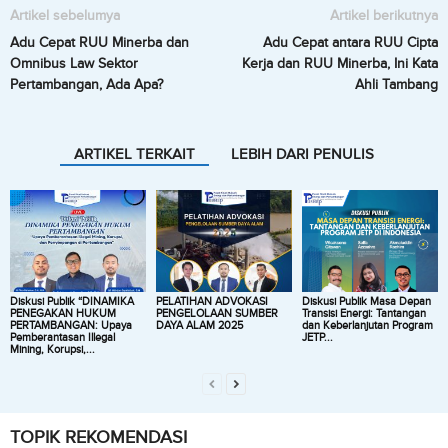
Artikel sebelumya
Artikel berikutnya
Adu Cepat RUU Minerba dan
Adu Cepat antara RUU Cipta
Omnibus Law Sektor
Kerja dan RUU Minerba, Ini Kata
Pertambangan, Ada Apa?
Ahli Tambang
ARTIKEL TERKAIT
LEBIH DARI PENULIS
Diskusi Publik “DINAMIKA
PELATIHAN ADVOKASI
Diskusi Publik Masa Depan
PENEGAKAN HUKUM
PENGELOLAAN SUMBER
Transisi Energi: Tantangan
PERTAMBANGAN: Upaya
DAYA ALAM 2025
dan Keberlanjutan Program
Pemberantasan Illegal
JETP...
Mining, Korupsi,...
TOPIK REKOMENDASI