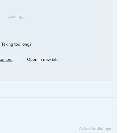
Loading...
Taking too long?
cument
|
Open in new tab
Artikel berikutnya