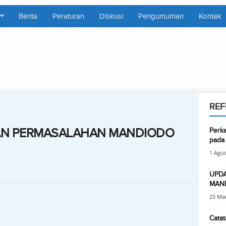
Berita
Peraturan
Diskusi
Pengumuman
Kontak
REF
AN PERMASALAHAN MANDIODO
Perk
pada
1 Agus
UPD
MAND
25 Mar
Catat