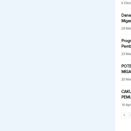
6 Okt
Dana
Migas
29 Mei
Progr
Pemb
23 Mar
POTE
MIGA
20 Mar
CAKU
PEMU
16 Apr