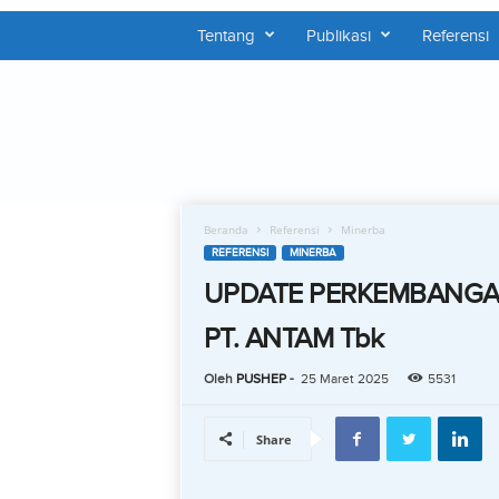
Tentang
Publikasi
Referensi
P
U
S
H
E
P
Beranda
Referensi
Minerba
REFERENSI
MINERBA
UPDATE PERKEMBANG
PT. ANTAM Tbk
Oleh
PUSHEP
-
25 Maret 2025
5531
Share