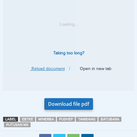
Loading...
Taking too long?
Reload document
|
Open in new tab
Download file pdf
LABEL
EBTKE
MINERBA
PUSHEP
TAMBANG
BATUBARA
PUTUSAN MK