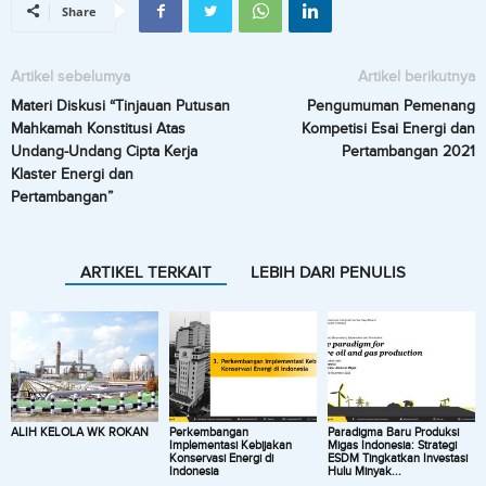
Share
Artikel sebelumya
Artikel berikutnya
Materi Diskusi “Tinjauan Putusan
Pengumuman Pemenang
Mahkamah Konstitusi Atas
Kompetisi Esai Energi dan
Undang-Undang Cipta Kerja
Pertambangan 2021
Klaster Energi dan
Pertambangan”
ARTIKEL TERKAIT
LEBIH DARI PENULIS
ALIH KELOLA WK ROKAN
Perkembangan
Paradigma Baru Produksi
Implementasi Kebijakan
Migas Indonesia: Strategi
Konservasi Energi di
ESDM Tingkatkan Investasi
Indonesia
Hulu Minyak...