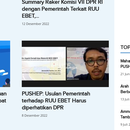
Summary Raker Komisi VII DPR RI
dengan Pemerintah Terkait RUU
EBET,...
12 Desember 2022
TOP
Maha
PUS
21 Jun
Arah
Berba
uan
PUSHEP: Usulan Pemerintah
13 Jul
pat
terhadap RUU EBET Harus
diperhatikan DPR
Amma
8 Desember 2022
Tamb
9 Juli 