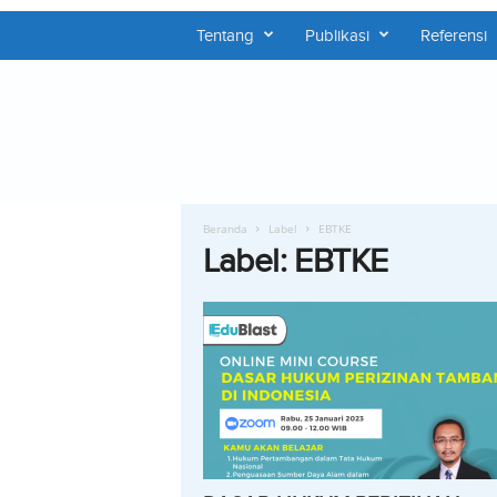
Tentang
Publikasi
Referensi
P
U
S
H
E
P
Beranda
Label
EBTKE
Label: EBTKE