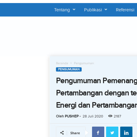
Tentang
Publikasi
Referensi
P
U
S
H
E
P
Beranda
Pengumuman
PENGUMUMAN
Pengumuman Pemenang 
Pertambangan dengan t
Energi dan Pertambangan
Oleh
PUSHEP
-
28 Juli 2020
2187
Share