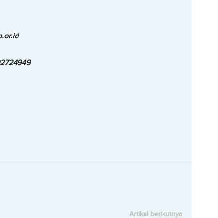
.or.id
92724949
Artikel berikutnya