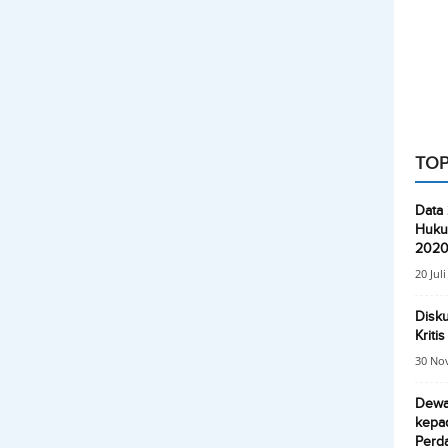
TOP
Data
Huku
202
20 Jul
Disku
Kriti
30 No
Dewa
kepa
Perd