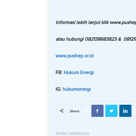
Informasi lebih lanjut klik www.pushep
atau hubungi 082138683823 & 0812
www.pushep.or.id
FB:
Hukum Energi
IG:
hukumenergi
Share
Artikel sebelumya