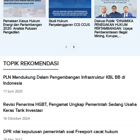
Pemetaan Kasus Hukum
Studi Hukum
Diskusi Publik “DINAMIKA
Energi dan Pertambangan
Penyelenggaran CCS CCUS
PENEGAKAN HUKUM
2020: Analisis Putusan
PERTAMBANGAN: Upaya
Pengadilan
Pemberantasan Illegal
Mining, Korupsi,...
TOPIK REKOMENDASI
PLN Mendukung Dalam Pengembangan Infrastruktur KBL BB di
Indonesia
17 Juni 2025
Revisi Penerima HGBT, Pengamat Ungkap Pemerintah Sedang Usaha
Keras Tarik Investasi
16 Oktober 2024
DPR nilai keputusan pemerintah soal Freeport cacat hukum
29 Mei 2017