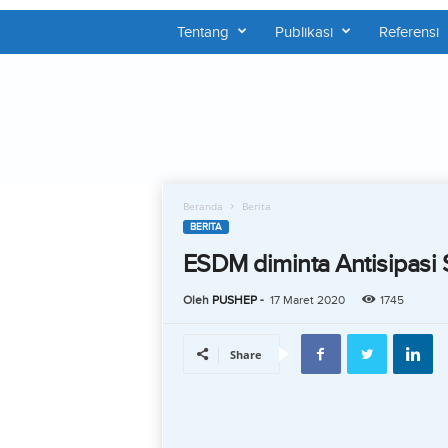
Tentang
Publikasi
Referensi
P
U
S
H
E
P
Beranda
Berita
BERITA
ESDM diminta Antisipasi
Oleh
PUSHEP
-
17 Maret 2020
1745
Share