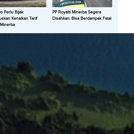
 Perlu Bijak
PP Royalti Minerba Segera
skan Kenaikan Tarif
Disahkan: Bisa Berdampak Fatal
 Minerba