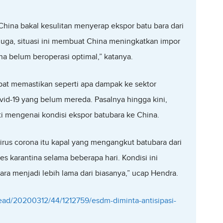
China bakal kesulitan menyerap ekspor batu bara dari
 juga, situasi ini membuat China meningkatkan impor
na belum beroperasi optimal,” katanya.
pat memastikan seperti apa dampak ke sektor
id-19 yang belum mereda. Pasalnya hingga kini,
i mengenai kondisi ekspor batubara ke China.
 virus corona itu kapal yang mengangkut batubara dari
es karantina selama beberapa hari. Kondisi ini
a menjadi lebih lama dari biasanya,” ucap Hendra.
read/20200312/44/1212759/esdm-diminta-antisipasi-