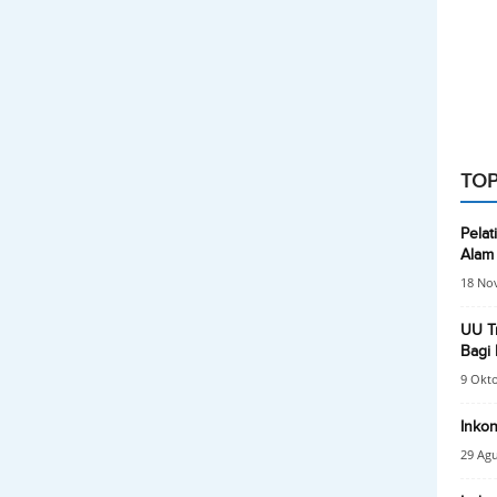
TOP
Pela
Alam
18 No
UU Tr
Bagi 
9 Okt
Inkon
29 Agu