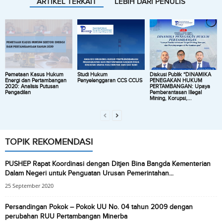
ARTIKEL TERKAIT
LEBIH DARI PENULIS
Pemetaan Kasus Hukum
Studi Hukum
Diskusi Publik “DINAMIKA
Energi dan Pertambangan
Penyelenggaran CCS CCUS
PENEGAKAN HUKUM
2020: Analisis Putusan
PERTAMBANGAN: Upaya
Pengadilan
Pemberantasan Illegal
Mining, Korupsi,...
TOPIK REKOMENDASI
PUSHEP Rapat Koordinasi dengan Ditjen Bina Bangda Kementerian
Dalam Negeri untuk Penguatan Urusan Pemerintahan...
25 September 2020
Persandingan Pokok – Pokok UU No. 04 tahun 2009 dengan
perubahan RUU Pertambangan Minerba