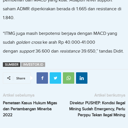
pembelian dan MACD yang kuat. Adapun level support
saham ADMR diperkirakan berada di 1.665 dan resistance di
1.840.
“ITMG juga masih berpotensi berjaya dengan MACD yang
sudah
golden cross
ke arah Rp 40.000-41.000
dengan
support
36.600 dan
resistance
39.650,” tandas Didit.
SUMBER
INVESTOR.ID
Share
Artikel sebelumya
Artikel berikutnya
Pemetaan Kasus Hukum Migas
Direktur PUSHEP: Kondisi Ilegal
dan Pertambangan Minerba
Mining Sudah Emergency, Perlu
2022
Perppu Tekan Ilegal Mining