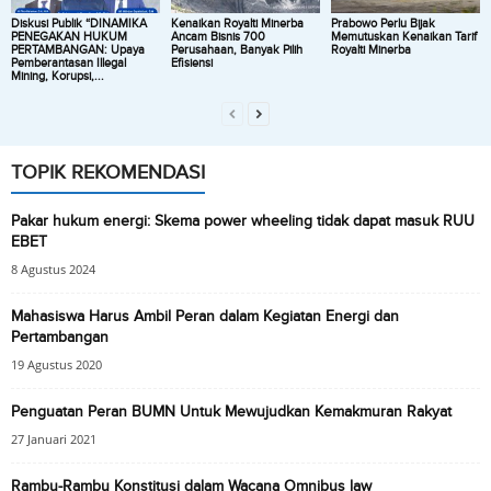
Diskusi Publik “DINAMIKA
Kenaikan Royalti Minerba
Prabowo Perlu Bijak
PENEGAKAN HUKUM
Ancam Bisnis 700
Memutuskan Kenaikan Tarif
PERTAMBANGAN: Upaya
Perusahaan, Banyak Pilih
Royalti Minerba
Pemberantasan Illegal
Efisiensi
Mining, Korupsi,...
TOPIK REKOMENDASI
Pakar hukum energi: Skema power wheeling tidak dapat masuk RUU
EBET
8 Agustus 2024
Mahasiswa Harus Ambil Peran dalam Kegiatan Energi dan
Pertambangan
19 Agustus 2020
Penguatan Peran BUMN Untuk Mewujudkan Kemakmuran Rakyat
27 Januari 2021
Rambu-Rambu Konstitusi dalam Wacana Omnibus law