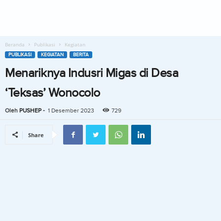
Beranda
Publikasi
Kegiatan
PUBLIKASI
KEGIATAN
BERITA
Menariknya Indusri Migas di Desa
‘Teksas’ Wonocolo
Oleh
PUSHEP
-
1 Desember 2023
729
Share