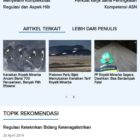
Menyelami Kompleksitas
Perkuat Kerja Sama Peningkatan
Regulasi dan Aspek Hilir
Kompetensi ASN
ARTIKEL TERKAIT
LEBIH DARI PENULIS
Kenaikan Royalti Minerba
Prabowo Perlu Bijak
PP Royalti Minerba Segera
Ancam Bisnis 700
Memutuskan Kenaikan Tarif
Disahkan: Bisa Berdampak
Perusahaan, Banyak Pilih
Royalti Minerba
Fatal
Efisiensi
TOPIK REKOMENDASI
Regulasi Keteknikan Bidang Ketenagalistrikan
20 April 2014