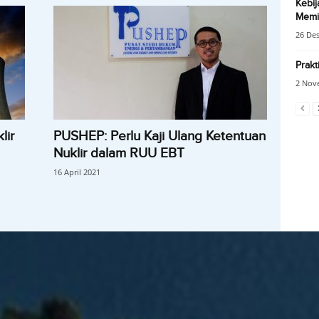
Kebi
Memi
26 De
Prakt
2 Nov
lir
PUSHEP: Perlu Kaji Ulang Ketentuan
Nuklir dalam RUU EBT
16 April 2021