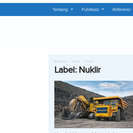
Tentang
Publikasi
Referensi
P
U
S
H
E
P
Beranda
Label
Nuklir
Label: Nuklir