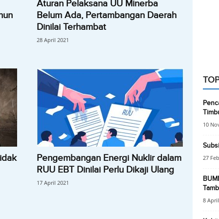
Aturan Pelaksana UU Minerba
hun
Belum Ada, Pertambangan Daerah
Dinilai Terhambat
28 April 2021
TOP
Penc
Timb
10 No
Subsi
idak
Pengembangan Energi Nuklir dalam
27 Feb
RUU EBT Dinilai Perlu Dikaji Ulang
BUMN 
17 April 2021
Tamb
8 Apri