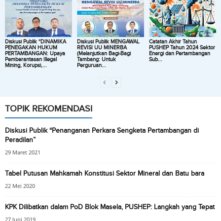
Diskusi Publik “DINAMIKA
Diskusi Publik MENGAWAL
Catatan Akhir Tahun
PENEGAKAN HUKUM
REVISI UU MINERBA
PUSHEP Tahun 2024 Sektor
PERTAMBANGAN: Upaya
(Melanjutkan Bagi-Bagi
Energi dan Pertambangan
Pemberantasan Illegal
Tambang: Untuk
Sub...
Mining, Korupsi,...
Perguruan...
TOPIK REKOMENDASI
Diskusi Publik “Penanganan Perkara Sengketa Pertambangan di
Peradilan”
29 Maret 2021
Tabel Putusan Mahkamah Konstitusi Sektor Mineral dan Batu bara
22 Mei 2020
KPK Dilibatkan dalam PoD Blok Masela, PUSHEP: Langkah yang Tepat
27 Juni 2019