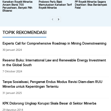
Kenaikan Royalti Minerba
Prabowo Perlu Bijak
PP Royalti Minerba Segera
Ancam Bisnis 700
Memutuskan Kenaikan Tarif
Disahkan: Bisa Berdampak
Perusahaan, Banyak Pilih
Royalti Minerba
Fatal
Efisiensi
TOPIK REKOMENDASI
Experts Call for Comprehensive Roadmap in Mining Downstreaming
30 Januari 2024
Resensi Buku: International Law and Renewable Energy Investment
in the Global South
7 Oktober 2024
Tanpa Sosialisasi, Pengamat Endus Modus Revisi Diam-diam RUU
Minerba untuk Kepentingan Tertentu
31 Januari 2025
KPK Didorong Ungkap Korupsi Skala Besar di Sektor Minerba
29 Agustus 2014