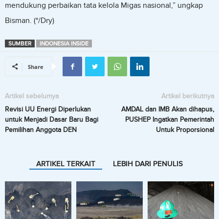
mendukung perbaikan tata kelola Migas nasional,” ungkap
Bisman. (*/Dry)
SUMBER
INDONESIA INSIDE
Share
Artikel sebelumya
Artikel berikutnya
Revisi UU Energi Diperlukan
AMDAL dan IMB Akan dihapus,
untuk Menjadi Dasar Baru Bagi
PUSHEP Ingatkan Pemerintah
Pemilihan Anggota DEN
Untuk Proporsional
ARTIKEL TERKAIT
LEBIH DARI PENULIS