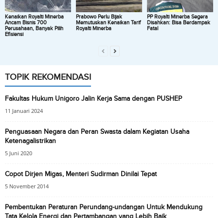
Kenaikan Royalti Minerba
Prabowo Perlu Bijak
PP Royalti Minerba Segera
Ancam Bisnis 700
Memutuskan Kenaikan Tarif
Disahkan: Bisa Berdampak
Perusahaan, Banyak Pilih
Royalti Minerba
Fatal
Efisiensi
TOPIK REKOMENDASI
Fakultas Hukum Unigoro Jalin Kerja Sama dengan PUSHEP
11 Januari 2024
Penguasaan Negara dan Peran Swasta dalam Kegiatan Usaha
Ketenagalistrikan
5 Juni 2020
Copot Dirjen Migas, Menteri Sudirman Dinilai Tepat
5 November 2014
Pembentukan Peraturan Perundang-undangan Untuk Mendukung
Tata Kelola Energi dan Pertambangan yang Lebih Baik