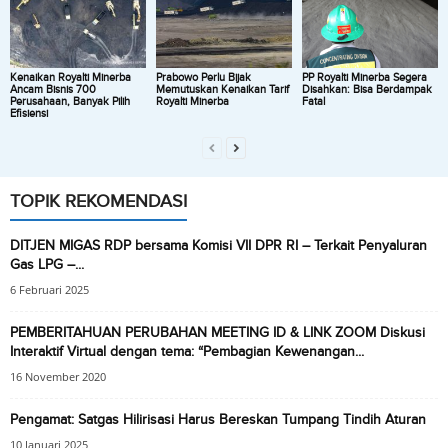
Kenaikan Royalti Minerba
Prabowo Perlu Bijak
PP Royalti Minerba Segera
Ancam Bisnis 700
Memutuskan Kenaikan Tarif
Disahkan: Bisa Berdampak
Perusahaan, Banyak Pilih
Royalti Minerba
Fatal
Efisiensi
TOPIK REKOMENDASI
DITJEN MIGAS RDP bersama Komisi VII DPR RI – Terkait Penyaluran
Gas LPG –...
6 Februari 2025
PEMBERITAHUAN PERUBAHAN MEETING ID & LINK ZOOM Diskusi
Interaktif Virtual dengan tema: “Pembagian Kewenangan...
16 November 2020
Pengamat: Satgas Hilirisasi Harus Bereskan Tumpang Tindih Aturan
10 Januari 2025