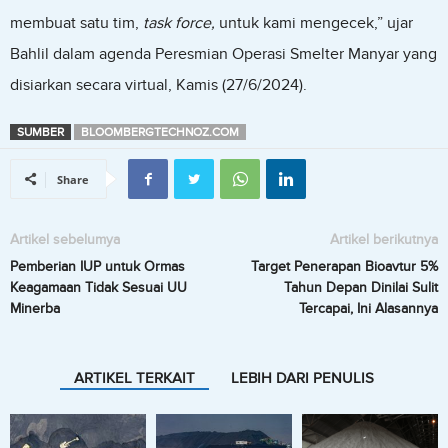
membuat satu tim,
task force,
untuk kami mengecek,” ujar
Bahlil dalam agenda Peresmian Operasi Smelter Manyar yang
disiarkan secara virtual, Kamis (27/6/2024).
SUMBER
BLOOMBERGTECHNOZ.COM
Share
Artikel sebelumya
Artikel berikutnya
Pemberian IUP untuk Ormas
Target Penerapan Bioavtur 5%
Keagamaan Tidak Sesuai UU
Tahun Depan Dinilai Sulit
Minerba
Tercapai, Ini Alasannya
ARTIKEL TERKAIT
LEBIH DARI PENULIS