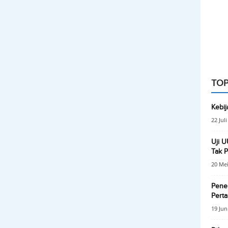
TOP
Kebij
22 Jul
Uji U
Tak 
20 Mei
Pener
Pert
19 Jun