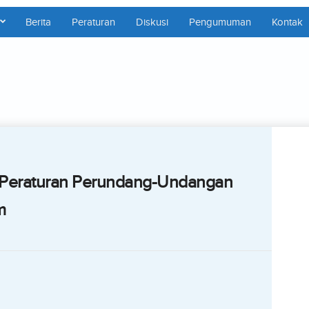
Berita
Peraturan
Diskusi
Pengumuman
Kontak
Peraturan Perundang-Undangan
m