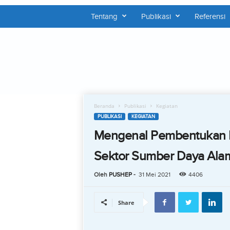
Tentang
Publikasi
Referensi
P
U
S
H
E
P
Beranda
Publikasi
Kegiatan
PUBLIKASI
KEGIATAN
Mengenal Pembentukan 
Sektor Sumber Daya Ala
Oleh
PUSHEP
-
31 Mei 2021
4406
Share