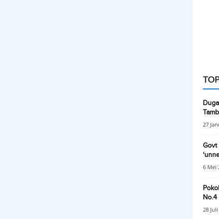
TOP
Dugaa
Tamba
27 Jan
Govt 
‘unne
6 Mei 
Poko
No.4 
28 Jul