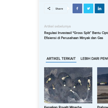
Share
Artikel sebelumya
Regulasi Investasil “Gross Split” Bantu Cip
Efisiensi di Perusahaan Minyak dan Gas
ARTIKEL TERKAIT
LEBIH DARI PEN
Kenaikan Royalti Minerba
Prabowo