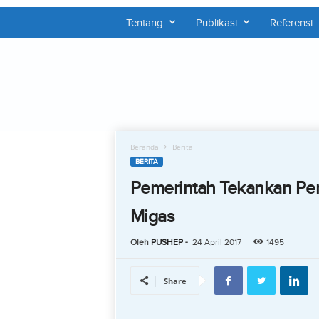
Tentang
Publikasi
Referensi
P
U
S
H
E
P
Beranda
Berita
BERITA
Pemerintah Tekankan Pe
Migas
Oleh
PUSHEP
-
24 April 2017
1495
Share