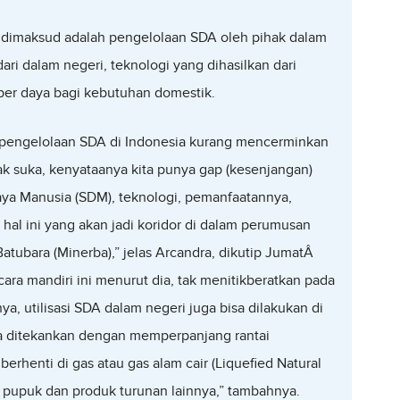
g dimaksud adalah pengelolaan SDA oleh pihak dalam
ri dalam negeri, teknologi yang dihasilkan dari
ber daya bagi kebutuhan domestik.
a pengelolaan SDA di Indonesia kurang mencerminkan
ak suka, kenyataanya kita punya gap (kesenjangan)
aya Manusia (SDM), teknologi, pemanfaatannya,
 hal ini yang akan jadi koridor di dalam perumusan
tubara (Minerba),” jelas Arcandra, dikutip JumatÂ
ara mandiri ini menurut dia, tak menitikberatkan pada
nya, utilisasi SDA dalam negeri juga bisa dilakukan di
bisa ditekankan dengan memperpanjang rantai
erhenti di gas atau gas alam cair (Liquefied Natural
u pupuk dan produk turunan lainnya,” tambahnya.