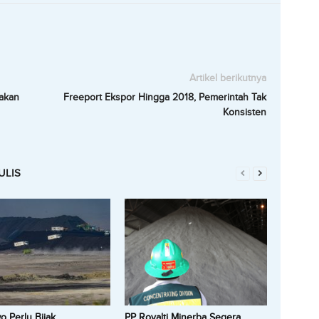
Artikel berikutnya
takan
Freeport Ekspor Hingga 2018, Pemerintah Tak
Konsisten
ULIS
 Perlu Bijak
PP Royalti Minerba Segera