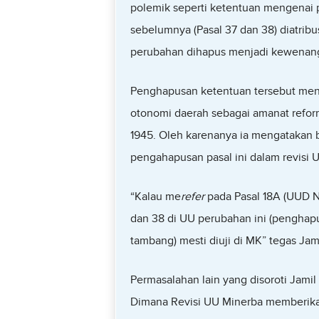
polemik seperti ketentuan mengenai
sebelumnya (Pasal 37 dan 38) diatri
perubahan dihapus menjadi kewenan
Penghapusan ketentuan tersebut men
otonomi daerah sebagai amanat refor
1945. Oleh karenanya ia mengatakan b
pengahapusan pasal ini dalam revisi 
“Kalau me
refer
pada Pasal 18A (UUD N
dan 38 di UU perubahan ini (pengha
tambang) mesti diuji di MK” tegas Jami
Permasalahan lain yang disoroti Jami
Dimana Revisi UU Minerba memberikan