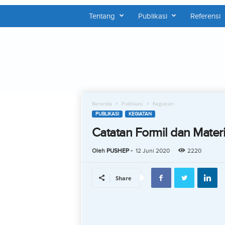
Tentang
Publikasi
Referensi
P
U
S
H
E
P
Beranda
Publikasi
Kegiatan
PUBLIKASI
KEGIATAN
Catatan Formil dan Mater
Oleh
PUSHEP
-
12 Juni 2020
2220
Share