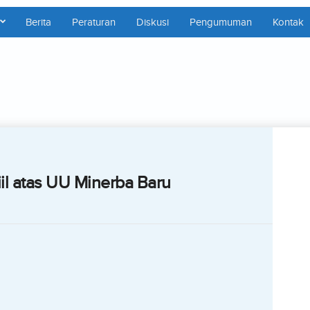
Berita
Peraturan
Diskusi
Pengumuman
Kontak
iil atas UU Minerba Baru