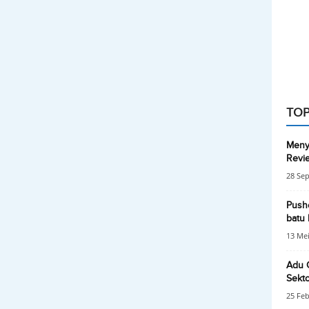
TOP
Meny
Revi
28 Se
Pushe
batu 
13 Mei
Adu 
Sekt
25 Feb