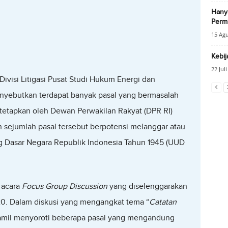
Hany
Permi
15 Agu
Kebij
22 Jul
Divisi Litigasi Pusat Studi Hukum Energi dan
nyebutkan terdapat banyak pasal yang bermasalah
itetapkan oleh Dewan Perwakilan Rakyat (DPR RI)
n sejumlah pasal tersebut berpotensi melanggar atau
Dasar Negara Republik Indonesia Tahun 1945 (UUD
 acara
Focus Group Discussion
yang diselenggarakan
0. Dalam diskusi yang mengangkat tema “
Catatan
 Jamil menyoroti beberapa pasal yang mengandung