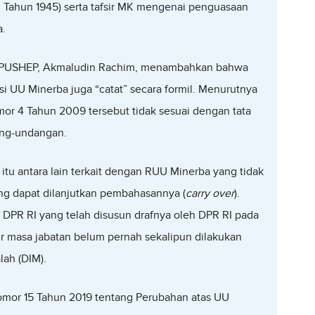
RI Tahun 1945) serta tafsir MK mengenai penguasaan
a.
i PUSHEP, Akmaludin Rachim, menambahkan bahwa
isi UU Minerba juga “catat” secara formil. Menurutnya
or 4 Tahun 2009 tersebut tidak sesuai dengan tata
ang-undangan.
itu antara lain terkait dengan RUU Minerba yang tidak
ng dapat dilanjutkan pembahasannya (
carry over
).
DPR RI yang telah disusun drafnya oleh DPR RI pada
r masa jabatan belum pernah sekalipun dilakukan
lah (DIM).
omor 15 Tahun 2019 tentang Perubahan atas UU