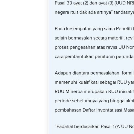
Pasal 33 ayat (2) dan ayat (3) (UUD N
negara itu tidak ada artinya” tandasny
Pada kesempatan yang sama Penelit
selain bermasalah secara materiil, rev
proses pengesahan atas revisi UU Nom
cara pembentukan peraturan perund
Adapun diantara permasalahan formil 
memenuhi kualifikasi sebagai RUU ya
RUU Minerba merupakan RUU inisiatif 
periode sebelumnya yang hingga akhi
pembahasan Daftar Inventarisasi Masa
“Padahal berdasarkan Pasal 17A UU N