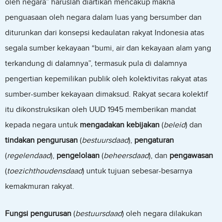
oleh negara” haruslah diartikan mencakup makna
penguasaan oleh negara dalam luas yang bersumber dan
diturunkan dari konsepsi kedaulatan rakyat Indonesia atas
segala sumber kekayaan “bumi, air dan kekayaan alam yang
terkandung di dalamnya”, termasuk pula di dalamnya
pengertian kepemilikan publik oleh kolektivitas rakyat atas
sumber-sumber kekayaan dimaksud. Rakyat secara kolektif
itu dikonstruksikan oleh UUD 1945 memberikan mandat
kepada negara untuk
mengadakan kebijakan
(
beleid
) dan
tindakan pengurusan
(
bestuursdaad
),
pengaturan
(
regelendaad
),
pengelolaan
(
beheersdaad
), dan
pengawasan
(
toezichthoudensdaad
) untuk tujuan sebesar-besarnya
kemakmuran rakyat.
Fungsi pengurusan
(
bestuursdaad
) oleh negara dilakukan