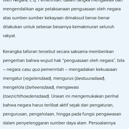
oleh Negara, c.q. Pemerintah, dalam rangka mengawasi dan
mengendalikan agar pelaksanaan penguasaan oleh negara
atas sumber-sumber kekayaan dimaksud benar-benar
dilakukan untuk sebesar-besarnya kemakmuran seluruh
rakyat.
Kerangka tafsiran tersebut secara saksama memberikan
pengertian bahwa wujud hak “penguasaan oleh negara”, bila
– negara
casu quo
pemerintah – mengadakan kekuasaan
mengatur (
regelendaad
), mengurus (
bestuuradaad
),
mengelola (
beheersdaad
), mengawasi
(
toezichthoedensdaad
). Uraian ini mengemukakan perihal
bahwa negara harus terlibat aktif sejak dari pengaturan,
pengurusan, pengelolaan, hingga pada fungsi pengawasan
dalam penyelenggaran sumber daya alam. Persoalannya