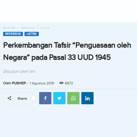
Beranda
Referensi
Listrik
REFERENSI
LISTRIK
Perkembangan Tafsir “Penguasaan oleh
Negara” pada Pasal 33 UUD 1945
Disusun oleh tim
Oleh
PUSHEP
-
1 Agustus 2019
6872
Share